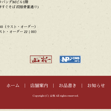
 ラバンダMビル1階
停すぐそば 段原骨董通り)
：30（ラスト・オーダー）
スト・オーダー 22：00）
ホーム
店舗案内
お品書き
お知らせ
Copyright(C) 山桜 All rights reserved.